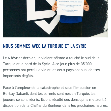
CLUB
CONTACT
ACTUALITÉS
NOUS SOMMES AVEC LA TURQUIE ET LA SYRIE
LS E-SHOP
Le 6 février dernier, un violent séisme a touché le sud de la
L’APP DU LS
Turquie et le nord de la Syrie. À ce jour, plus de 35’000
LS ACADEMY CAMPS
personnes ont perdu la vie et les deux pays ont subi de très
importants dégâts.
MATCH DES CELEBRITES
Face à l’ampleur de la catastrophe et sous l’impulsion de
PRESSE ET MEDIAS
Berkay Dabanli, dont les parents sont nés en Turquie, les
joueurs se sont réunis. Ils ont récolté des dons qu’ils mettront à
disposition de la Chaîne du Bonheur dans les prochaines heures.