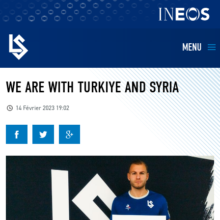
MENU
EQUIPES
WE ARE WITH TURKIYE AND SYRIA
BILLETTERIE
14 Février 2023 19:02
FANS
KIDS
BUSINESS
RESTAURATION