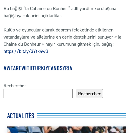
Bu bağışı “la Cahaine du Bonher “ adlı yardım kuruluşuna
bağışlayacaklarını açıkladılar.
Kulüp ve oyuncular olarak deprem felaketinde etkilenen
vatandaşlara ve ailelerine en derin desteklerini sunuyor « la
Chaîne du Bonheur » hayır kurumuna gitmek için. bağış:
https://bit.ly/3Ytk4wB
#WEAREWITHTURKIYEANDSYRIA
Rechercher
Rechercher
ACTUALITÉS