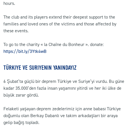
hours.
The club and its players extend their deepest support to the
families and loved ones of the victims and those affected by
these events.
To go to the charity « la Chaîne du Bonheur ». donate:
https://bit.ly/3Ytk4wB
TÜRKIYE VE SURIYENIN YANINDAYIZ
6 Şubat’ta güçlü bir deprem Türkiye ve Suriye’yi vurdu. Bu güne
kadar 35.000’den fazla insan yaşamını yitirdi ve her iki ülke de
büyük zarar gördü.
Felaketi yaşayan deprem zedelerimiz için anne babası Türkiye
doğumlu olan Berkay Dabanlı ve takım arkadaşları bir araya
gelip bağış topladı.