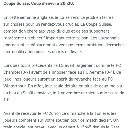
Coupe Suisse. Coup d’envoi à 20h30.
CLUB
En cette semaine anglaise, le LS se rend ce jeudi en terres
zurichoises pour un rendez-vous crucial. La Coupe Suisse,
CONTACT
compétition chère aux yeux du club et de ses supporters,
représente un objectif important cette saison. Les Lausannois
ACTUALITÉS
aborderont ce déplacement avec une ferme ambition: décrocher
leur qualification pour les quarts de finale.
LS E-SHOP
Lors des tours précédents, le LS avait largement dominé le FC
L’APP DU LS
Champel (0-7) avant de s’imposer face au FC Aemme (0-4). Ce
jeudi, nos joueurs auront un esprit de revanche face au FC
LS ACADEMY CAMPS
Winterthour. En effet, leur seule défaite en plus de deux mois a
MATCH DES CELEBRITES
eu lieu au Schützenwiese, le 9 novembre dernier, sur le score de
1-0.
PRESSE ET MEDIAS
Avant de recevoir le FC Zürich ce dimanche à la Tuilière, les
joueurs comptent sur votre soutien pour ce match décisif. Un
train spécial est prévu, avec un départ à 15h45 depuis la Gare