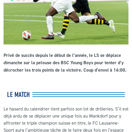
CLUB
CONTACT
ACTUALITÉS
Privé de succès depuis le début de l’année, le LS se déplace
LS E-SHOP
dimanche sur la pelouse des BSC Young Boys pour tenter d’y
L’APP DU LS
décrocher les trois points de la victoire. Coup d’envoi à 16:00.
LS ACADEMY CAMPS
LE MATCH
MATCH DES CELEBRITES
PRESSE ET MEDIAS
Le hasard du calendrier tient parfois son lot de drôleries. S’il est
déjà ardu de se déplacer une unique fois au Wankdorf pour y
affronter le triple champion suisse en titre, le FC Lausanne-
Sport aura l’ambitieuse tâche de le faire deux fois en l’espace