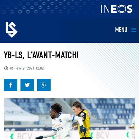
MENU
EQUIPES
YB-LS, L’AVANT-MATCH!
BILLETTERIE
06 Février 2021 12:02
FANS
KIDS
BUSINESS
RESTAURATION