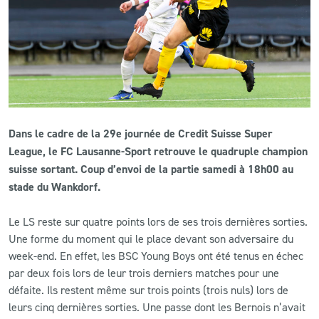
CLUB
CONTACT
ACTUALITÉS
Dans le cadre de la 29e journée de Credit Suisse Super
LS E-SHOP
League, le FC Lausanne-Sport retrouve le quadruple champion
L’APP DU LS
suisse sortant. Coup d’envoi de la partie samedi à 18h00 au
stade du Wankdorf.
LS ACADEMY CAMPS
Le LS reste sur quatre points lors de ses trois dernières sorties.
MATCH DES CELEBRITES
Une forme du moment qui le place devant son adversaire du
week-end. En effet, les BSC Young Boys ont été tenus en échec
PRESSE ET MEDIAS
par deux fois lors de leur trois derniers matches pour une
défaite. Ils restent même sur trois points (trois nuls) lors de
leurs cinq dernières sorties. Une passe dont les Bernois n’avait