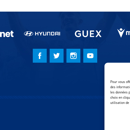
Pour vous off
des informati
les données p
choix en cliq
utilisation de