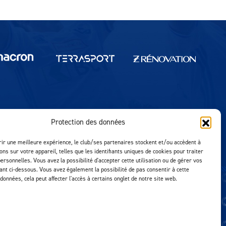
Protection des données
Réalisation MTM Agency
rir une meilleure expérience, le club/ses partenaires stockent et/ou accèdent à
ons sur votre appareil, telles que les identifiants uniques de cookies pour traiter
ersonnelles. Vous avez la possibilité d'accepter cette utilisation ou de gérer vos
uant ci-dessous. Vous avez également la possibilité de pas consentir à cette
 données, cela peut affecter l'accès à certains onglet de notre site web.