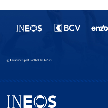
Partenaires du lausanne-Sport
© Lausanne Sport Football Club 2026