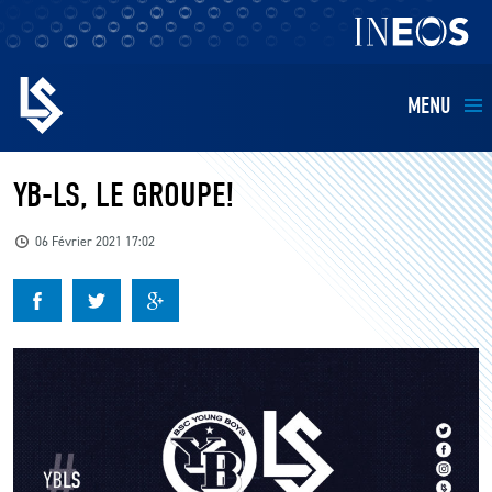
MENU
EQUIPES
YB-LS, LE GROUPE!
BILLETTERIE
06 Février 2021 17:02
FANS
KIDS
BUSINESS
RESTAURATION