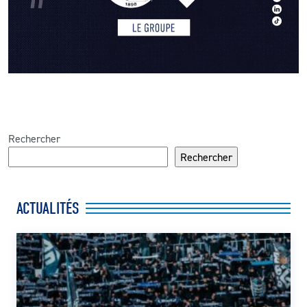
CLUB
CONTACT
ACTUALITÉS
LS E-SHOP
Rechercher
Rechercher
L’APP DU LS
LS ACADEMY CAMPS
ACTUALITÉS
MATCH DES CELEBRITES
PRESSE ET MEDIAS