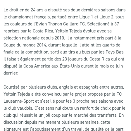
Le droitier de 24 ans a disputé ses deux dernières saisons dans
CLUB
le championnat français, partagé entre Ligue 1 et Ligue 2, sous
les couleurs de l’Evian Thonon Gaillard FC. Sélectionné à 37
CONTACT
reprises par le Costa Rica, Yeltsin Tejeda évolue avec sa
sélection nationale depuis 2010. Il a notamment pris part à la
Coupe du monde 2014, durant laquelle il atteint les quarts de
ACTUALITÉS
finale de la compétition, sorti aux tirs au buts par les Pays-Bas.
LS E-SHOP
Il faisait également partie des 23 joueurs du Costa Rica qui ont
disputé la Copa America aux États-Unis durant le mois de juin
L’APP DU LS
dernier.
LS ACADEMY CAMPS
Courtisé par plusieurs clubs, anglais et espagnols entre autres,
Yeltsin Tejeda a été convaincu par le projet proposé par le FC
MATCH DES CELEBRITES
Lausanne-Sport et s’est lié pour les 3 prochaines saisons avec
PRESSE ET MEDIAS
le club vaudois. C’est sans nul doute un renfort de choix pour le
club qui réussit là un joli coup sur le marché des transferts. En
discussion depuis maintenant plusieurs semaines, cette
signature est l’aboutissement d’un travail de qualité de la part