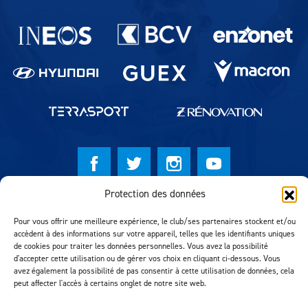
Partenaires du lausanne-Sport
Protection des données
© Lausanne Sport Football Club 2026
Pour vous offrir une meilleure expérience, le club/ses partenaires stockent et/ou
Réalisation MTM Agency
accèdent à des informations sur votre appareil, telles que les identifiants uniques
de cookies pour traiter les données personnelles. Vous avez la possibilité
d'accepter cette utilisation ou de gérer vos choix en cliquant ci-dessous. Vous
avez également la possibilité de pas consentir à cette utilisation de données, cela
peut affecter l'accès à certains onglet de notre site web.