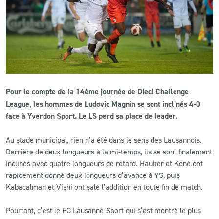
CLUB
CONTACT
ACTUALITÉS
Pour le compte de la 14ème journée de Dieci Challenge
LS E-SHOP
League, les hommes de Ludovic Magnin se sont inclinés 4-0
L’APP DU LS
face à Yverdon Sport. Le LS perd sa place de leader.
LS ACADEMY CAMPS
Au stade municipal, rien n’a été dans le sens des Lausannois.
Derrière de deux longueurs à la mi-temps, ils se sont finalement
MATCH DES CELEBRITES
inclinés avec quatre longueurs de retard. Hautier et Koné ont
rapidement donné deux longueurs d’avance à YS, puis
PRESSE ET MEDIAS
Kabacalman et Vishi ont salé l’addition en toute fin de match.
Pourtant, c’est le FC Lausanne-Sport qui s’est montré le plus