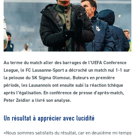
CLUB
CONTACT
ACTUALITÉS
LS E-SHOP
Au terme du match aller des barrages de l’UEFA Conference
League, le FC Lausanne-Sport a décroché un match nul 1-1 sur
L’APP DU LS
la pelouse du SK Sigma Olomouc. Buteurs en première
LS ACADEMY CAMPS
période, les Lausannois ont ensuite subi la réaction tchèque
après l’égalisation. En conférence de presse d’après-match,
MATCH DES CELEBRITES
Peter Zeidler a livré son analyse.
PRESSE ET MEDIAS
Un résultat à apprécier avec lucidité
«Nous sommes satisfaits du résultat, car en deuxième mi-temps