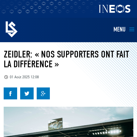
MENU
EQUIPES
ZEIDLER: « NOS SUPPORTERS ONT FAIT
LA DIFFÉRENCE »
BILLETTERIE
01 Août 2025 12:08
FANS
KIDS
BUSINESS
RESTAURATION