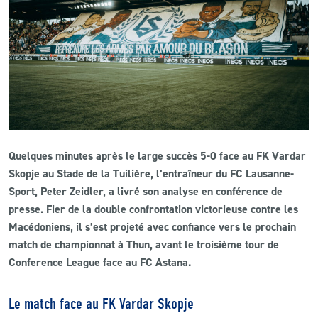
CLUB
CONTACT
ACTUALITÉS
LS E-SHOP
Quelques minutes après le large succès 5-0 face au FK Vardar
L’APP DU LS
Skopje au Stade de la Tuilière, l’entraîneur du FC Lausanne-
Sport, Peter Zeidler, a livré son analyse en conférence de
LS ACADEMY CAMPS
presse. Fier de la double confrontation victorieuse contre les
Macédoniens, il s’est projeté avec confiance vers le prochain
MATCH DES CELEBRITES
match de championnat à Thun, avant le troisième tour de
PRESSE ET MEDIAS
Conference League face au FC Astana.
Le match face au FK Vardar Skopje