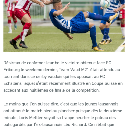
CLUB
CONTACT
ACTUALITÉS
LS E-SHOP
Désireux de confirmer leur belle victoire obtenue face FC
L’APP DU LS
Fribourg le weekend dernier, Team Vaud M21 était attendu au
tournant dans ce derby vaudois qui les opposait au FC
LS ACADEMY CAMPS
Echallens, lequel s’était récemment illustré en Coupe Suisse en
accédant aux huitièmes de finale de la compétition.
MATCH DES CELEBRITES
PRESSE ET MEDIAS
Le moins que l’on puisse dire, c’est que les jeunes lausannois
ont attaqué le match pied au plancher puisque dès la deuxième
minute, Loris Mettler voyait sa frappe heurter le poteau des
buts gardés par l’ex-lausannois Léo Richard. Ce n’était que