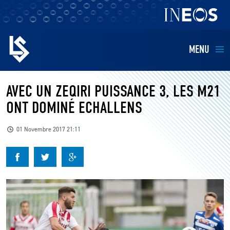
MENU
EQUIPES
AVEC UN ZEQIRI PUISSANCE 3, LES M21
ONT DOMINÉ ECHALLENS
BILLETTERIE
01 Novembre 2017 21:11
FANS
KIDS
BUSINESS
RESTAURATION