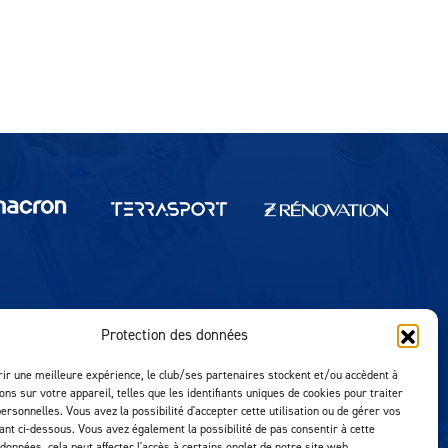
Protection des données
Réalisation MTM Agency
rir une meilleure expérience, le club/ses partenaires stockent et/ou accèdent à
ons sur votre appareil, telles que les identifiants uniques de cookies pour traiter
ersonnelles. Vous avez la possibilité d'accepter cette utilisation ou de gérer vos
uant ci-dessous. Vous avez également la possibilité de pas consentir à cette
 données, cela peut affecter l'accès à certains onglet de notre site web.