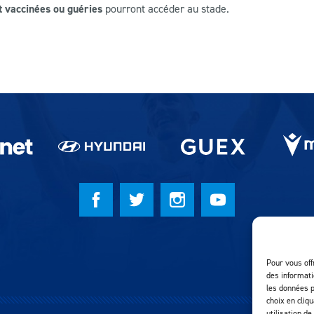
 vaccinées ou guéries
pourront accéder au stade.
Pour vous off
des informati
les données p
choix en cliq
utilisation de