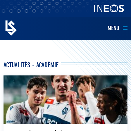
MENU
EQUIPES
ACTUALITÉS - ACADÉMIE
BILLETTERIE
FANS
KIDS
BUSINESS
RESTAURATION