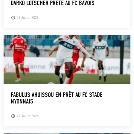
DARKO LÖTSCHER PRÊTÉ AU FC BAVOIS
CLUB
29 Juillet 2026
CONTACT
ACTUALITÉS
LS E-SHOP
L’APP DU LS
LS ACADEMY CAMPS
FABULUS AHUISSOU EN PRÊT AU FC STADE
MATCH DES CELEBRITES
NYONNAIS
PRESSE ET MEDIAS
27 Juillet 2026