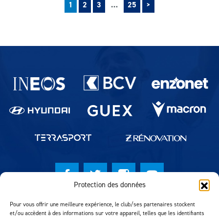
Suivant
Pagination des publications
1
2
3
…
25
>
Partenaires du lausanne-Sport
Protection des données
© Lausanne Sport Football Club 2026
Pour vous offrir une meilleure expérience, le club/ses partenaires stockent
et/ou accèdent à des informations sur votre appareil, telles que les identifiants