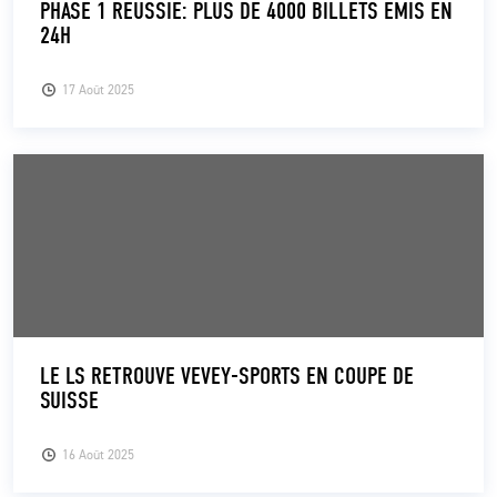
PHASE 1 RÉUSSIE: PLUS DE 4000 BILLETS ÉMIS EN
24H
CLUB
17 Août 2025
CONTACT
ACTUALITÉS
LS E-SHOP
L’APP DU LS
LS ACADEMY CAMPS
MATCH DES CELEBRITES
LE LS RETROUVE VEVEY-SPORTS EN COUPE DE
SUISSE
PRESSE ET MEDIAS
16 Août 2025