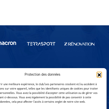
Protection des données
Réalisation MTM Agency
rir une meilleure expérience, le club/ses partenaires stockent et/ou accèdent à
ons sur votre appareil, telles que les identifiants uniques de cookies pour traiter
ersonnelles. Vous avez la possibilité d'accepter cette utilisation ou de gérer vos
uant ci-dessous. Vous avez également la possibilité de pas consentir à cette
 données, cela peut affecter l'accès à certains onglet de notre site web.