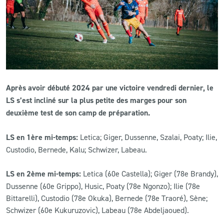
CLUB
CONTACT
ACTUALITÉS
Après avoir débuté 2024 par une victoire vendredi dernier, le
LS E-SHOP
LS s’est incliné sur la plus petite des marges pour son
deuxième test de son camp de préparation.
L’APP DU LS
LS en 1ère mi-temps:
Letica; Giger, Dussenne, Szalai, Poaty; Ilie,
LS ACADEMY CAMPS
Custodio, Bernede, Kalu; Schwizer, Labeau.
MATCH DES CELEBRITES
LS en 2ème mi-temps:
Letica (60e Castella); Giger (78e Brandy),
PRESSE ET MEDIAS
Dussenne (60e Grippo), Husic, Poaty (78e Ngonzo); Ilie (78e
Bittarelli), Custodio (78e Okuka), Bernede (78e Traoré), Sène;
Schwizer (60e Kukuruzovic), Labeau (78e Abdeljaoued).