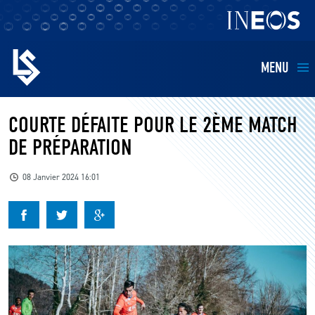
MENU
EQUIPES
COURTE DÉFAITE POUR LE 2ÈME MATCH
DE PRÉPARATION
BILLETTERIE
08 Janvier 2024 16:01
FANS
KIDS
BUSINESS
RESTAURATION