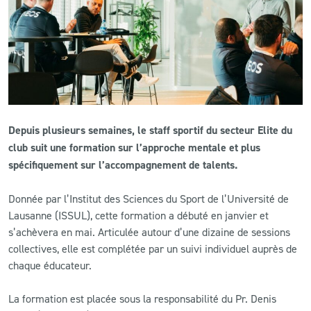
CLUB
CONTACT
ACTUALITÉS
Depuis plusieurs semaines, le staff sportif du secteur Elite du
LS E-SHOP
club suit une formation sur l’approche mentale et plus
L’APP DU LS
spécifiquement sur l’accompagnement de talents.
LS ACADEMY CAMPS
Donnée par l’Institut des Sciences du Sport de l’Université de
Lausanne (ISSUL), cette formation a débuté en janvier et
MATCH DES CELEBRITES
s’achèvera en mai. Articulée autour d’une dizaine de sessions
collectives, elle est complétée par un suivi individuel auprès de
PRESSE ET MEDIAS
chaque éducateur.
La formation est placée sous la responsabilité du Pr. Denis