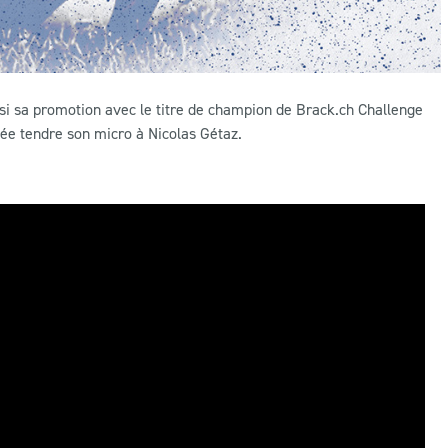
nsi sa promotion avec le titre de champion de Brack.ch Challenge
lée tendre son micro à Nicolas Gétaz.