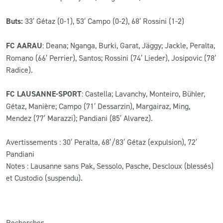
Buts:
33′ Gétaz (0-1), 53′ Campo (0-2), 68′ Rossini (1-2)
FC AARAU
: Deana; Nganga, Burki, Garat, Jäggy; Jackle, Peralta,
Romano (66′ Perrier), Santos; Rossini (74′ Lieder), Josipovic (78′
Radice).
FC LAUSANNE-SPORT
: Castella; Lavanchy, Monteiro, Bühler,
Gétaz, Manière; Campo (71′ Dessarzin), Margairaz, Ming,
Mendez (77′ Marazzi); Pandiani (85′ Alvarez).
Avertissements : 30′ Peralta, 68’/83′ Gétaz (expulsion), 72′
Pandiani
Notes : Lausanne sans Pak, Sessolo, Pasche, Descloux (blessés)
et Custodio (suspendu).
Rechercher