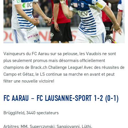
CLUB
CONTACT
ACTUALITÉS
Vainqueurs du FC Aarau sur sa pelouse, les Vaudois ne sont
LS E-SHOP
plus seulement promus mais désormais officiellement
champions de Brack.ch Challenge League! Avec des réussites de
L’APP DU LS
Campo et Gétaz, le LS continue sa marche en avant et peut
LS ACADEMY CAMPS
fêter une nouvelle victoire!
MATCH DES CELEBRITES
FC AARAU – FC LAUSANNE-SPORT 1-2 (0-1)
PRESSE ET MEDIAS
Brügglifeld, 3440 spectateurs
Arbitres: MM. Superczynski; Sangiovanni, Lüthi.