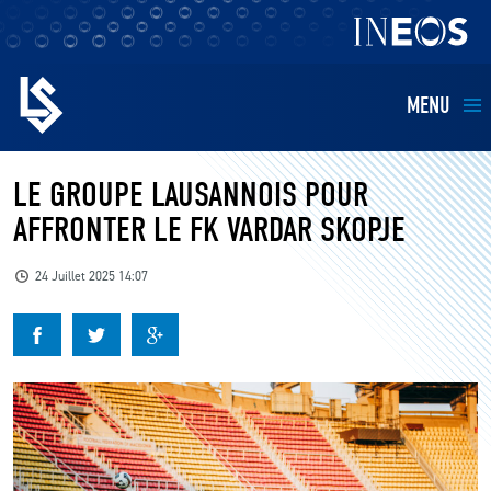
MENU
EQUIPES
LE GROUPE LAUSANNOIS POUR
AFFRONTER LE FK VARDAR SKOPJE
BILLETTERIE
24 Juillet 2025 14:07
FANS
KIDS
BUSINESS
RESTAURATION