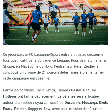
CLUB
CONTACT
ACTUALITÉS
LS E-SHOP
Ce jeudi soir, le FC Lausanne-Sport entre en lice au deuxième
L’APP DU LS
tour qualificatif de la Conference League. Pour ce match aller à
Skopje, en Macédoine du Nord, l’entraîneur Peter Zeidler a
LS ACADEMY CAMPS
convoqué un groupe de 21 joueurs déterminés à bien entamer
cette campagne européenne.
MATCH DES CELEBRITES
PRESSE ET MEDIAS
Parmi les gardiens, Karlo
Letica
, Thomas
Castella
et Tim
Hottiger
ont fait le déplacement. La défense sera articulée
autour d’un solide noyau composé de
Dussenne
,
Mouanga
,
Okoh
,
Poaty
,
Polster
,
Soppy
et
Sow
, avec pour mission de sécuriser