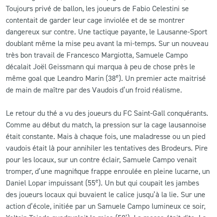
Toujours privé de ballon, les joueurs de Fabio Celestini se
contentait de garder leur cage inviolée et de se montrer
dangereux sur contre. Une tactique payante, le Lausanne-Sport
doublant même la mise peu avant la mi-temps. Sur un nouveau
très bon travail de Francesco Margiotta, Samuele Campo
décalait Joël Geissmann qui marqua à peu de chose près le
e
même goal que Leandro Marin (38
). Un premier acte maitrisé
de main de maître par des Vaudois d’un froid réalisme.
Le retour du thé a vu des joueurs du FC Saint-Gall conquérants.
Comme au début du match, la pression sur la cage lausannoise
était constante. Mais à chaque fois, une maladresse ou un pied
vaudois était là pour annihiler les tentatives des Brodeurs. Pire
pour les locaux, sur un contre éclair, Samuele Campo venait
tromper, d’une magnifique frappe enroulée en pleine lucarne, un
e
Daniel Lopar impuissant (55
). Un but qui coupait les jambes
des joueurs locaux qui buvaient le calice jusqu’à la lie. Sur une
action d’école, initiée par un Samuele Campo lumineux ce soir,