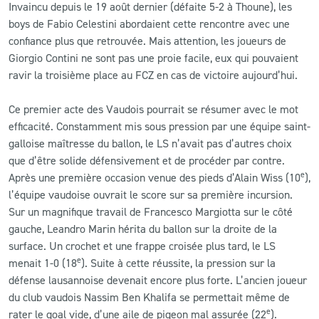
Invaincu depuis le 19 août dernier (défaite 5-2 à Thoune), les
boys de Fabio Celestini abordaient cette rencontre avec une
CLUB
confiance plus que retrouvée. Mais attention, les joueurs de
Giorgio Contini ne sont pas une proie facile, eux qui pouvaient
CONTACT
ravir la troisième place au FCZ en cas de victoire aujourd’hui.
Ce premier acte des Vaudois pourrait se résumer avec le mot
ACTUALITÉS
efficacité. Constamment mis sous pression par une équipe saint-
LS E-SHOP
galloise maîtresse du ballon, le LS n’avait pas d’autres choix
que d’être solide défensivement et de procéder par contre.
L’APP DU LS
e
Après une première occasion venue des pieds d’Alain Wiss (10
),
l’équipe vaudoise ouvrait le score sur sa première incursion.
LS ACADEMY CAMPS
Sur un magnifique travail de Francesco Margiotta sur le côté
gauche, Leandro Marin hérita du ballon sur la droite de la
MATCH DES CELEBRITES
surface. Un crochet et une frappe croisée plus tard, le LS
PRESSE ET MEDIAS
e
menait 1-0 (18
). Suite à cette réussite, la pression sur la
défense lausannoise devenait encore plus forte. L’ancien joueur
du club vaudois Nassim Ben Khalifa se permettait même de
e
rater le goal vide, d’une aile de pigeon mal assurée (22
).