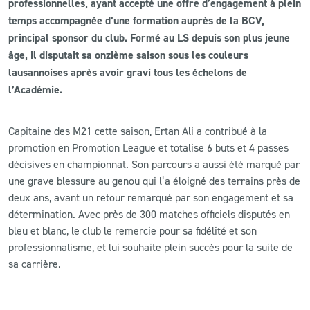
professionnelles, ayant accepté une offre d’engagement à plein
temps accompagnée d’une formation auprès de la BCV,
CLUB
principal sponsor du club. Formé au LS depuis son plus jeune
âge, il disputait sa onzième saison sous les couleurs
CONTACT
lausannoises après avoir gravi tous les échelons de
l’Académie.
ACTUALITÉS
Capitaine des M21 cette saison, Ertan Ali a contribué à la
LS E-SHOP
promotion en Promotion League et totalise 6 buts et 4 passes
décisives en championnat. Son parcours a aussi été marqué par
L’APP DU LS
une grave blessure au genou qui l’a éloigné des terrains près de
LS ACADEMY CAMPS
deux ans, avant un retour remarqué par son engagement et sa
détermination. Avec près de 300 matches officiels disputés en
MATCH DES CELEBRITES
bleu et blanc, le club le remercie pour sa fidélité et son
professionnalisme, et lui souhaite plein succès pour la suite de
PRESSE ET MEDIAS
sa carrière.