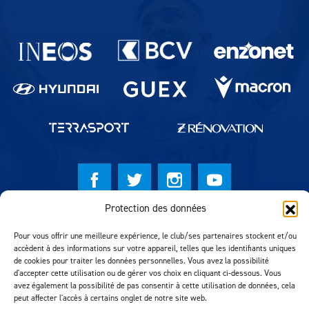
Partenaires du lausanne-Sport
Protection des données
© Lausanne Sport Football Club 2026
Pour vous offrir une meilleure expérience, le club/ses partenaires stockent et/ou
Réalisation MTM Agency
accèdent à des informations sur votre appareil, telles que les identifiants uniques
de cookies pour traiter les données personnelles. Vous avez la possibilité
d'accepter cette utilisation ou de gérer vos choix en cliquant ci-dessous. Vous
avez également la possibilité de pas consentir à cette utilisation de données, cela
peut affecter l'accès à certains onglet de notre site web.