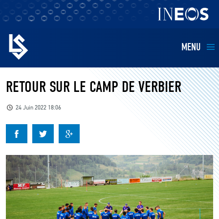
MENU
EQUIPES
RETOUR SUR LE CAMP DE VERBIER
BILLETTERIE
24 Juin 2022 18:06
FANS
KIDS
BUSINESS
RESTAURATION