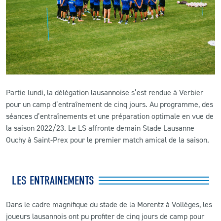
CLUB
CONTACT
ACTUALITÉS
Partie lundi, la délégation lausannoise s’est rendue à Verbier
LS E-SHOP
pour un camp d’entraînement de cinq jours. Au programme, des
séances d’entraînements et une préparation optimale en vue de
L’APP DU LS
la saison 2022/23. Le LS affronte demain Stade Lausanne
LS ACADEMY CAMPS
Ouchy à Saint-Prex pour le premier match amical de la saison.
MATCH DES CELEBRITES
LES ENTRAINEMENTS
PRESSE ET MEDIAS
Dans le cadre magnifique du stade de la Morentz à Vollèges, les
joueurs lausannois ont pu profiter de cinq jours de camp pour