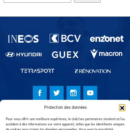
Partenaires du lausanne-Sport
Protection des données
© Lausanne Sport Football Club 2026
Pour vous offrir une meilleure expérience, le club/ses partenaires stockent et/ou
Réalisation MTM Agency
accèdent à des informations sur votre appareil, telles que les identifiants uniques
de cookies pour traiter les données personnelles. Vous avez la possibilité