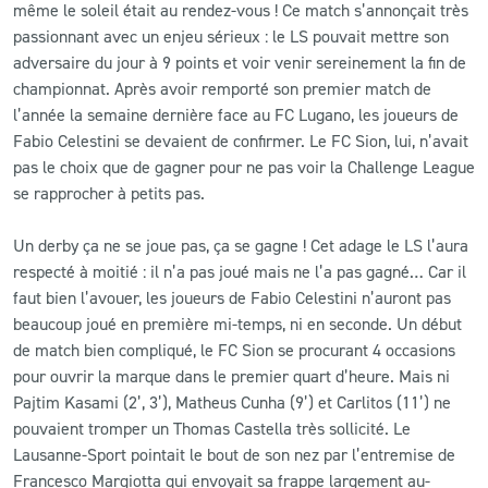
même le soleil était au rendez-vous ! Ce match s’annonçait très
passionnant avec un enjeu sérieux : le LS pouvait mettre son
CLUB
adversaire du jour à 9 points et voir venir sereinement la fin de
championnat. Après avoir remporté son premier match de
CONTACT
l’année la semaine dernière face au FC Lugano, les joueurs de
Fabio Celestini se devaient de confirmer. Le FC Sion, lui, n’avait
pas le choix que de gagner pour ne pas voir la Challenge League
ACTUALITÉS
se rapprocher à petits pas.
LS E-SHOP
Un derby ça ne se joue pas, ça se gagne ! Cet adage le LS l’aura
L’APP DU LS
respecté à moitié : il n’a pas joué mais ne l’a pas gagné… Car il
faut bien l’avouer, les joueurs de Fabio Celestini n’auront pas
LS ACADEMY CAMPS
beaucoup joué en première mi-temps, ni en seconde. Un début
de match bien compliqué, le FC Sion se procurant 4 occasions
MATCH DES CELEBRITES
pour ouvrir la marque dans le premier quart d’heure. Mais ni
PRESSE ET MEDIAS
Pajtim Kasami (2’, 3’), Matheus Cunha (9’) et Carlitos (11’) ne
pouvaient tromper un Thomas Castella très sollicité. Le
Lausanne-Sport pointait le bout de son nez par l’entremise de
Francesco Margiotta qui envoyait sa frappe largement au-