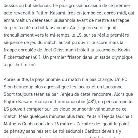
dessus du but sédunois. Le plus grosse occasion de ce premier
acte revenait à Pajtim Kasami, très en jambe cet après-midi, qui
enrhumait un défenseur lausannois avant de mettre sa frappe
de peu à côté du but lausannois. Alors qu’on se dirigeait
tranquillement vers la mi-temps, le LS, sur sa réelle première
séquence de jeu du match, aurait pu ouvrir le score mais la
frappe enroulée de Joël Geissmann frôlait la lucarne de Kevin
Fickentscher (40’). Un premier frisson dans un stade olympique
à guichet fermé.
Après le thé, la physionomie du match n’a pas changé. Un FC
Sion beaucoup plus agressif que les locaux et un Lausanne-
Sport toujours tétanisé par l’enjeu de cette rencontre. Alors que
Pajtim Kasami manquait l’immanquable (48’), on pensait que le
LS pouvait compter sur les cieux pour sortir vainqueur de ce
match. Mais quelques minutes plus tard, Yeltsin Tejeda fauchait
Matheus Cunha dans les 16 mètres, l’arbitre désignait le point
de pénalty sans hésiter. Le roi sédunois Carlitos devait s’y