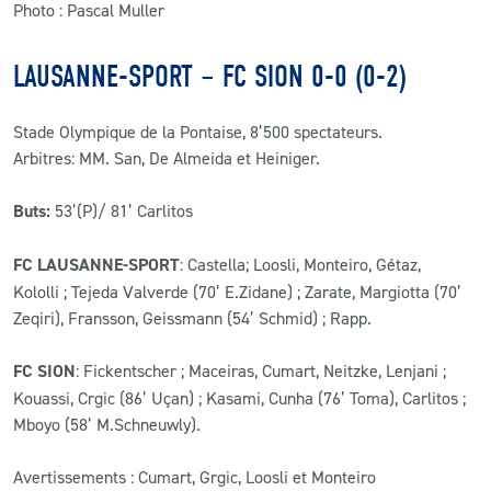
Photo : Pascal Muller
LAUSANNE-SPORT – FC SION 0-0 (0-2)
Stade Olympique de la Pontaise, 8’500 spectateurs.
Arbitres: MM. San, De Almeida et Heiniger.
Buts:
53’(P)/ 81’ Carlitos
FC LAUSANNE-SPORT
: Castella; Loosli, Monteiro, Gétaz,
Kololli ; Tejeda Valverde (70’ E.Zidane) ; Zarate, Margiotta (70’
Zeqiri), Fransson, Geissmann (54’ Schmid) ; Rapp.
FC SION
: Fickentscher ; Maceiras, Cumart, Neitzke, Lenjani ;
Kouassi, Crgic (86’ Uçan) ; Kasami, Cunha (76’ Toma), Carlitos ;
Mboyo (58’ M.Schneuwly).
Avertissements : Cumart, Grgic, Loosli et Monteiro