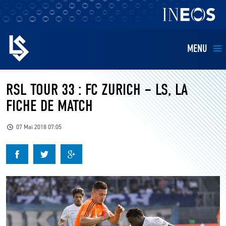
MENU
EQUIPES
RSL TOUR 33 : FC ZURICH – LS, LA
FICHE DE MATCH
BILLETTERIE
07 Mai 2018 07:05
FANS
KIDS
BUSINESS
RESTAURATION