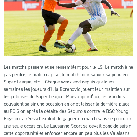
CLUB
CONTACT
ACTUALITÉS
LS E-SHOP
Les matchs passent et se ressemblent pour le LS. Le match à ne
L’APP DU LS
pas perdre, le match capital, le match pour sauver sa peau en
Super League, etc… Chaque week-end depuis quelques
LS ACADEMY CAMPS
semaines les joueurs d’Ilija Borenovic jouent leur maintien sur
les pelouses de Super League. Mais aujourd’hui, les Vaudois
MATCH DES CELEBRITES
pouvaient saisir une occasion en or et laisser la dernière place
PRESSE ET MEDIAS
au FC Sion après la défaite des Sédunois contre le BSC Young
Boys qui a réussi l’exploit de gagner un match sans se procurer
une seule occasion. Le Lausanne-Sport se devait donc de saisir
cette opportunité et enfoncer encore un peu plus les Valaisans