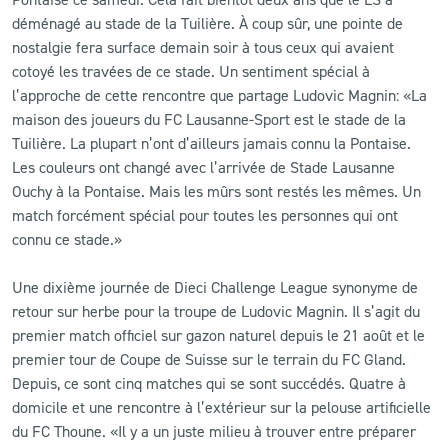
déménagé au stade de la Tuilière. À coup sûr, une pointe de
CLUB
nostalgie fera surface demain soir à tous ceux qui avaient
cotoyé les travées de ce stade. Un sentiment spécial à
l’approche de cette rencontre que partage Ludovic Magnin: «La
CONTACT
maison des joueurs du FC Lausanne-Sport est le stade de la
Tuilière. La plupart n’ont d’ailleurs jamais connu la Pontaise.
ACTUALITÉS
Les couleurs ont changé avec l’arrivée de Stade Lausanne
Ouchy à la Pontaise. Mais les mûrs sont restés les mêmes. Un
LS E-SHOP
match forcément spécial pour toutes les personnes qui ont
L’APP DU LS
connu ce stade.»
LS ACADEMY CAMPS
Une dixième journée de Dieci Challenge League synonyme de
retour sur herbe pour la troupe de Ludovic Magnin. Il s’agit du
MATCH DES CELEBRITES
premier match officiel sur gazon naturel depuis le 21 août et le
premier tour de Coupe de Suisse sur le terrain du FC Gland.
PRESSE ET MEDIAS
Depuis, ce sont cinq matches qui se sont succédés. Quatre à
domicile et une rencontre à l’extérieur sur la pelouse artificielle
du FC Thoune. «Il y a un juste milieu à trouver entre préparer