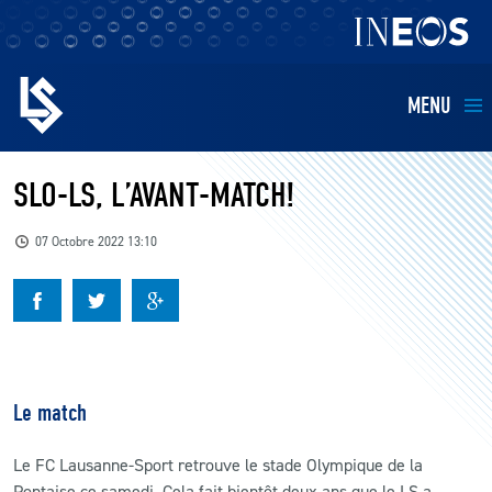
MENU
EQUIPES
SLO-LS, L’AVANT-MATCH!
BILLETTERIE
07 Octobre 2022 13:10
FANS
KIDS
Le match
BUSINESS
Le FC Lausanne-Sport retrouve le stade Olympique de la
RESTAURATION
Pontaise ce samedi. Cela fait bientôt deux ans que le LS a