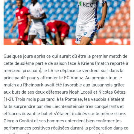
CLUB
CONTACT
ACTUALITÉS
Quelques jours après ce qui aurait dû être le premier match de
LS E-SHOP
cette deuxième partie de saison face à Kriens (match reporté à
mercredi prochain), le LS se déplace ce vendredi soir dans la
L’APP DU LS
principauté pour y affronter le FC Vaduz. Au premier tour, le
LS ACADEMY CAMPS
match au Rheinpark avait été favorable aux lausannois grâce
aux buts de ses deux défenseurs Noah Loosli et Nicolas Gétaz
MATCH DES CELEBRITES
(1-2). Trois mois plus tard, à la Pontaise, les vaudois s’étaient
faits surprendre par des Liechtensteinois très conquérants et
PRESSE ET MEDIAS
efficaces devant le but et s’étaient inclinés sur le même score.
Giorgio Contini et ses hommes entendent bien confirmer les
performances positives réalisées durant la préparation dans ce