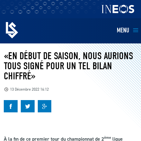
MENU
EQUIPES
«EN DÉBUT DE SAISON, NOUS AURIONS
TOUS SIGNÉ POUR UN TEL BILAN
BILLETTERIE
CHIFFRÉ»
FANS
13 Décembre 2022 16:12
KIDS
BUSINESS
RESTAURATION
ème
À la fin de ce premier tour du championnat de 2
ligue