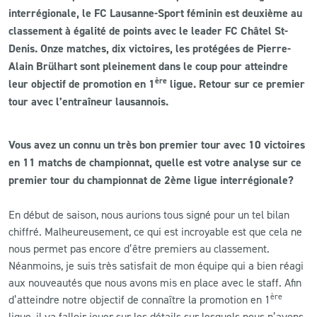
interrégionale, le FC Lausanne-Sport féminin est deuxième au
classement à égalité de points avec le leader FC Châtel St-
CLUB
Denis. Onze matches, dix victoires, les protégées de Pierre-
Alain Brülhart sont pleinement dans le coup pour atteindre
CONTACT
ère
leur objectif de promotion en 1
ligue. Retour sur ce premier
tour avec l’entraîneur lausannois.
ACTUALITÉS
LS E-SHOP
Vous avez un connu un très bon premier tour avec 10 victoires
en 11 matchs de championnat, quelle est votre analyse sur ce
L’APP DU LS
premier tour du championnat de 2ème ligue interrégionale?
LS ACADEMY CAMPS
En début de saison, nous aurions tous signé pour un tel bilan
MATCH DES CELEBRITES
chiffré. Malheureusement, ce qui est incroyable est que cela ne
nous permet pas encore d’être premiers au classement.
PRESSE ET MEDIAS
Néanmoins, je suis très satisfait de mon équipe qui a bien réagi
aux nouveautés que nous avons mis en place avec le staff. Afin
ère
d’atteindre notre objectif de connaître la promotion en 1
ligue, il va falloir jouer sur les détails sur lesquels nous n’avons