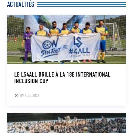
ACTUALITÉS
CLUB
CONTACT
ACTUALITÉS
LS E-SHOP
L’APP DU LS
LE LS4ALL BRILLE À LA 13E INTERNATIONAL
INCLUSION CUP
LS ACADEMY CAMPS
MATCH DES CELEBRITES
09 Août 2026
PRESSE ET MEDIAS