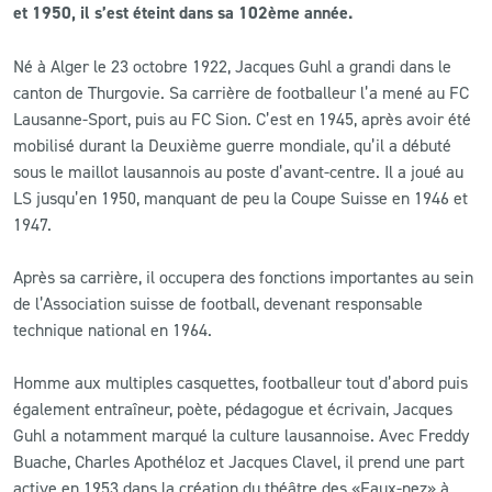
et 1950, il s’est éteint dans sa 102ème année.
CLUB
Né à Alger le 23 octobre 1922, Jacques Guhl a grandi dans le
canton de Thurgovie. Sa carrière de footballeur l’a mené au FC
CONTACT
Lausanne-Sport, puis au FC Sion. C’est en 1945, après avoir été
mobilisé durant la Deuxième guerre mondiale, qu’il a débuté
ACTUALITÉS
sous le maillot lausannois au poste d’avant-centre. Il a joué au
LS jusqu’en 1950, manquant de peu la Coupe Suisse en 1946 et
LS E-SHOP
1947.
L’APP DU LS
Après sa carrière, il occupera des fonctions importantes au sein
de l’Association suisse de football, devenant responsable
LS ACADEMY CAMPS
technique national en 1964.
MATCH DES CELEBRITES
Homme aux multiples casquettes, footballeur tout d’abord puis
PRESSE ET MEDIAS
également entraîneur, poète, pédagogue et écrivain, Jacques
Guhl a notamment marqué la culture lausannoise. Avec Freddy
Buache, Charles Apothéloz et Jacques Clavel, il prend une part
active en 1953 dans la création du théâtre des «Faux-nez» à