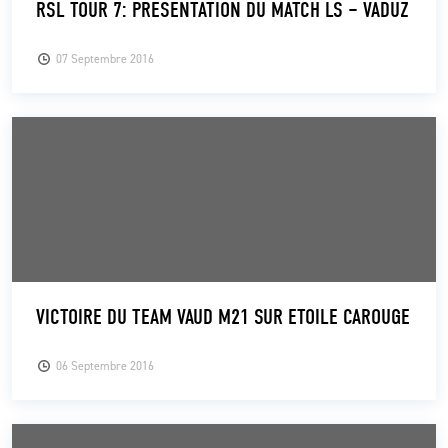
RSL TOUR 7: PRÉSENTATION DU MATCH LS – VADUZ
CLUB
07 Septembre 2016
CONTACT
ACTUALITÉS
LS E-SHOP
L’APP DU LS
LS ACADEMY CAMPS
VICTOIRE DU TEAM VAUD M21 SUR ETOILE CAROUGE
MATCH DES CELEBRITES
PRESSE ET MEDIAS
06 Septembre 2016