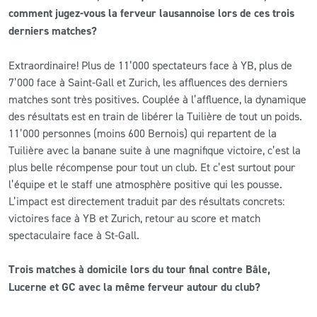
comment jugez-vous la ferveur lausannoise lors de ces trois
derniers matches?
CLUB
Extraordinaire! Plus de 11’000 spectateurs face à YB, plus de
CONTACT
7’000 face à Saint-Gall et Zurich, les affluences des derniers
matches sont très positives. Couplée à l’affluence, la dynamique
ACTUALITÉS
des résultats est en train de libérer la Tuilière de tout un poids.
11’000 personnes (moins 600 Bernois) qui repartent de la
LS E-SHOP
Tuilière avec la banane suite à une magnifique victoire, c’est la
plus belle récompense pour tout un club. Et c’est surtout pour
L’APP DU LS
l’équipe et le staff une atmosphère positive qui les pousse.
LS ACADEMY CAMPS
L’impact est directement traduit par des résultats concrets:
victoires face à YB et Zurich, retour au score et match
MATCH DES CELEBRITES
spectaculaire face à St-Gall.
PRESSE ET MEDIAS
Trois matches à domicile lors du tour final contre Bâle,
Lucerne et GC avec la même ferveur autour du club?