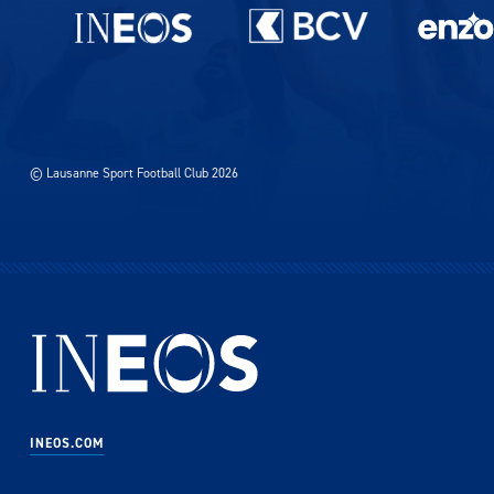
Partenaires du lausanne-Sport
© Lausanne Sport Football Club 2026
INEOS.COM