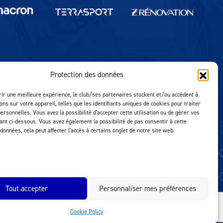
Protection des données
Réalisation MTM Agency
rir une meilleure expérience, le club/ses partenaires stockent et/ou accèdent à
ons sur votre appareil, telles que les identifiants uniques de cookies pour traiter
ersonnelles. Vous avez la possibilité d'accepter cette utilisation ou de gérer vos
uant ci-dessous. Vous avez également la possibilité de pas consentir à cette
 données, cela peut affecter l'accès à certains onglet de notre site web.
Tout accepter
Personnaliser mes préférences
Cookie Policy