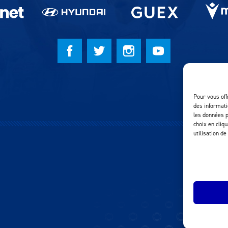
Pour vous off
des informati
les données p
choix en cliq
utilisation de