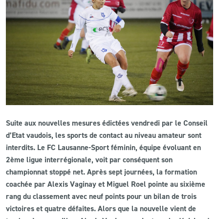
CLUB
CONTACT
ACTUALITÉS
LS E-SHOP
L’APP DU LS
Suite aux nouvelles mesures édictées vendredi par le Conseil
d’Etat vaudois, les sports de contact au niveau amateur sont
LS ACADEMY CAMPS
interdits. Le FC Lausanne-Sport féminin, équipe évoluant en
MATCH DES CELEBRITES
2ème ligue interrégionale, voit par conséquent son
championnat stoppé net. Après sept journées, la formation
PRESSE ET MEDIAS
coachée par Alexis Vaginay et Miguel Roel pointe au sixième
rang du classement avec neuf points pour un bilan de trois
victoires et quatre défaites. Alors que la nouvelle vient de