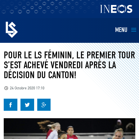
MENU
EQUIPES
POUR LE LS FÉMININ, LE PREMIER TOUR
S’EST ACHEVÉ VENDREDI APRÈS LA
BILLETTERIE
DÉCISION DU CANTON!
FANS
24 Octobre 2020 17:10
KIDS
BUSINESS
RESTAURATION