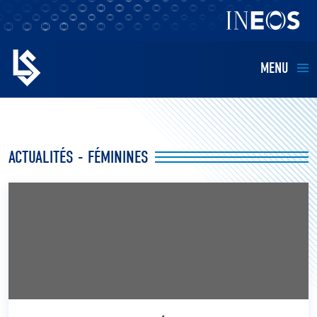
MENU
EQUIPES
ACTUALITÉS - FÉMININES
BILLETTERIE
FANS
KIDS
BUSINESS
RESTAURATION