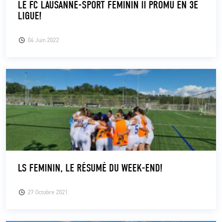
LE FC LAUSANNE-SPORT FÉMININ II PROMU EN 3E
LIGUE!
CLUB
04 Juin 2022
CONTACT
ACTUALITÉS
LS E-SHOP
L’APP DU LS
LS ACADEMY CAMPS
MATCH DES CELEBRITES
LS FEMININ, LE RÉSUMÉ DU WEEK-END!
PRESSE ET MEDIAS
27 Octobre 2021