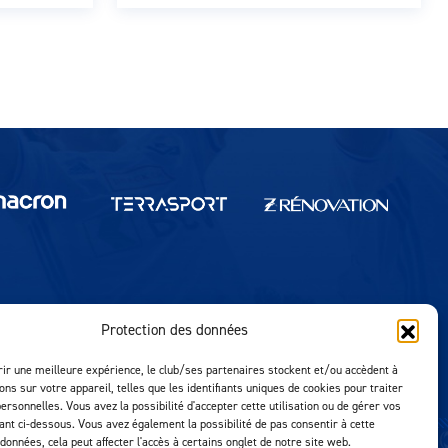
Protection des données
Réalisation MTM Agency
rir une meilleure expérience, le club/ses partenaires stockent et/ou accèdent à
ons sur votre appareil, telles que les identifiants uniques de cookies pour traiter
ersonnelles. Vous avez la possibilité d'accepter cette utilisation ou de gérer vos
uant ci-dessous. Vous avez également la possibilité de pas consentir à cette
 données, cela peut affecter l'accès à certains onglet de notre site web.