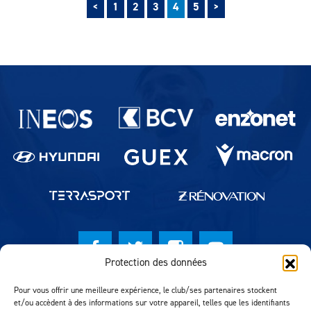
Précédent
Suivant
Pagination des publications
<
1
2
3
4
5
>
Partenaires du lausanne-Sport
Protection des données
© Lausanne Sport Football Club 2026
Pour vous offrir une meilleure expérience, le club/ses partenaires stockent
et/ou accèdent à des informations sur votre appareil, telles que les identifiants