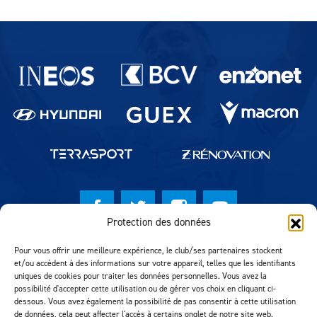
Partenaires du lausanne-Sport
Protection des données
© Lausanne Sport Football Club 2026
Pour vous offrir une meilleure expérience, le club/ses partenaires stockent
et/ou accèdent à des informations sur votre appareil, telles que les identifiants
Réalisation MTM Agency
uniques de cookies pour traiter les données personnelles. Vous avez la
possibilité d'accepter cette utilisation ou de gérer vos choix en cliquant ci-
dessous. Vous avez également la possibilité de pas consentir à cette utilisation
de données, cela peut affecter l'accès à certains onglet de notre site web.