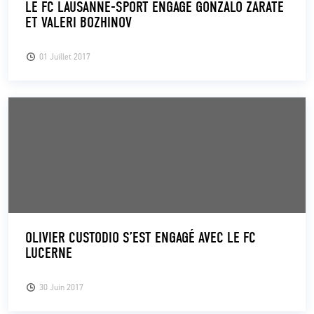
LE FC LAUSANNE-SPORT ENGAGE GONZALO ZARATE
ET VALERI BOZHINOV
CLUB
01 Juillet 2017
CONTACT
ACTUALITÉS
LS E-SHOP
L’APP DU LS
LS ACADEMY CAMPS
MATCH DES CELEBRITES
OLIVIER CUSTODIO S’EST ENGAGÉ AVEC LE FC
LUCERNE
PRESSE ET MEDIAS
30 Juin 2017