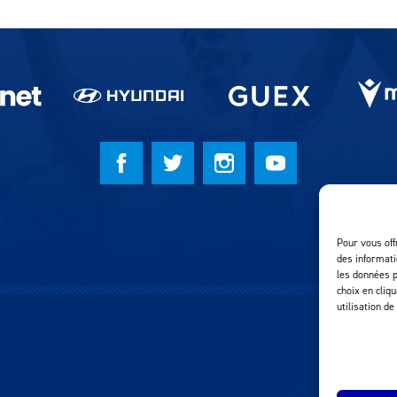
Pour vous off
des informati
les données p
choix en cliq
utilisation de