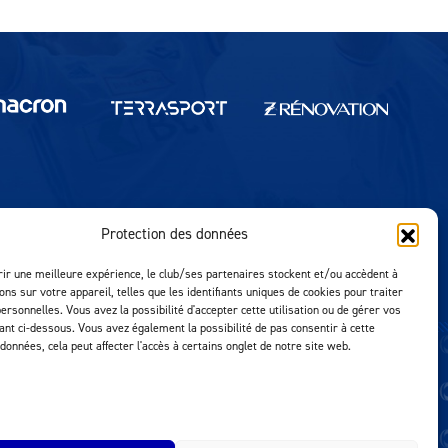
Protection des données
Réalisation MTM Agency
rir une meilleure expérience, le club/ses partenaires stockent et/ou accèdent à
ons sur votre appareil, telles que les identifiants uniques de cookies pour traiter
ersonnelles. Vous avez la possibilité d'accepter cette utilisation ou de gérer vos
uant ci-dessous. Vous avez également la possibilité de pas consentir à cette
 données, cela peut affecter l'accès à certains onglet de notre site web.