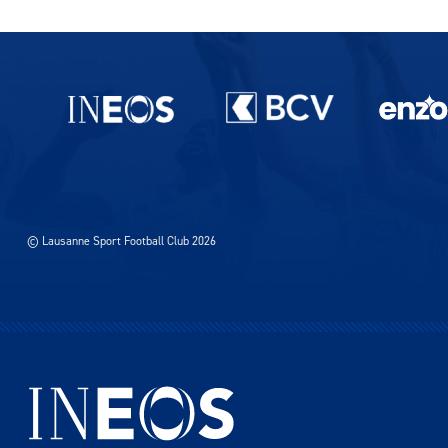
Partenaires du lausanne-Sport
© Lausanne Sport Football Club 2026