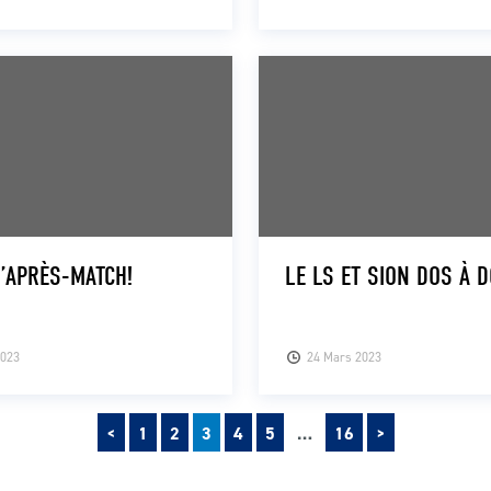
L’APRÈS-MATCH!
LE LS ET SION DOS À 
2023
24 Mars 2023
Précédent
Suivant
<
1
2
3
4
5
…
16
>